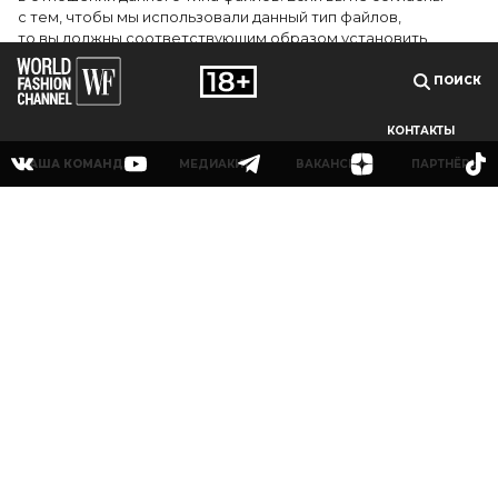
с тем, чтобы мы использовали данный тип файлов,
то вы должны соответствующим образом установить
настройки вашего браузера или не использовать сайт wfc.tv
ПОИСК
СОГЛАСЕН
КОНТАКТЫ
НАША КОМАНДА
МЕДИАКИТ
ВАКАНСИИ
ПАРТНЁРЫ
© 2025Сетевое издание «World Fashion Channel» (доменное имя сайта: wfc.tv)
зарегистрировано Федеральной службой по надзору в сфере связи,
информационных технологий и массовых коммуникаций (Роскомнадзор),
регистрационный номер и дата принятия решения о регистрации: серия Эл № ФС
77-83223 от 12 мая 2022 г. Главный редактор Григорьев В.О. Адрес электронной
почты редакции:
info@wfc.tv
, телефон редакции: +7(495) 64-48-0000, адрес редакции:
123100, Москва, 1-й Красногвардейский пр., д.15 этаж 5 каб. 3. Все права на любые
материалы, опубликованные на сайте, защищены в соответствии с российским и
международным законодательством об интеллектуальной собственности. Любое
использование текстовых, фото, аудио и видеоматериалов возможно только с
согласия правообладателя (ООО «УОРЛД ФЭШН»).