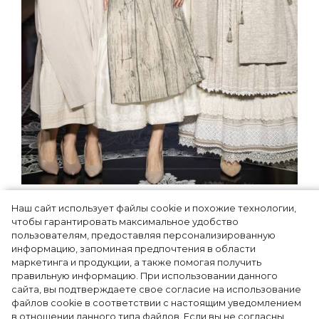
Как Ульяновск стал столицей
Наш сайт использует файлы cookie и похожие технологии,
российской моды на два дня —
чтобы гарантировать максимальное удобство
Подиум, байеры и 100 млн рублей
пользователям, предоставляя персонализированную
информацию, запоминая предпочтения в области
договорённостей: что случилось на
маркетинга и продукции, а также помогая получить
форуме в Ульяновске
правильную информацию. При использовании данного
сайта, вы подтверждаете свое согласие на использование
файлов cookie в соответствии с настоящим уведомлением
в отношении данного типа файлов. Если вы не согласны