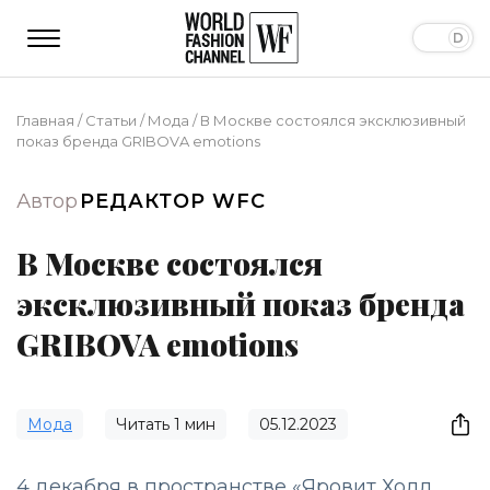
Главная
/
Статьи
/
Мода
/
В Москве состоялся эксклюзивный
показ бренда GRIBOVA emotions
Автор
РЕДАКТОР WFC
В Москве состоялся
эксклюзивный показ бренда
GRIBOVA emotions
Мода
Читать
1
мин
05.12.2023
4 декабря в пространстве «Яровит Холл