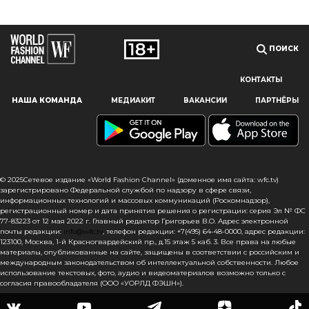
ПОИСК
КОНТАКТЫ
Наш сайт использует файлы cookie и похожие технологии,
НАША КОМАНДА
МЕДИАКИТ
ВАКАНСИИ
ПАРТНЁРЫ
чтобы гарантировать максимальное удобство
пользователям, предоставляя персонализированную
информацию, запоминая предпочтения в области
маркетинга и продукции, а также помогая получить
правильную информацию. При использовании данного
сайта, вы подтверждаете свое согласие на использование
© 2025Сетевое издание «World Fashion Channel» (доменное имя сайта: wfc.tv)
файлов cookie в соответствии с настоящим уведомлением
зарегистрировано Федеральной службой по надзору в сфере связи,
информационных технологий и массовых коммуникаций (Роскомнадзор),
в отношении данного типа файлов. Если вы не согласны
регистрационный номер и дата принятия решения о регистрации: серия Эл № ФС
с тем, чтобы мы использовали данный тип файлов,
77-83223 от 12 мая 2022 г. Главный редактор Григорьев В.О. Адрес электронной
то вы должны соответствующим образом установить
почты редакции:
info@wfc.tv
, телефон редакции: +7(495) 64-48-0000, адрес редакции:
123100, Москва, 1-й Красногвардейский пр., д.15 этаж 5 каб. 3. Все права на любые
настройки вашего браузера или не использовать сайт wfc.tv
материалы, опубликованные на сайте, защищены в соответствии с российским и
международным законодательством об интеллектуальной собственности. Любое
СОГЛАСЕН
использование текстовых, фото, аудио и видеоматериалов возможно только с
согласия правообладателя (ООО «УОРЛД ФЭШН»).