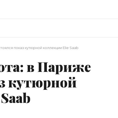
оялся показ кутюрной коллекции Elie Saab
та: в Париже
аз кутюрной
 Saab