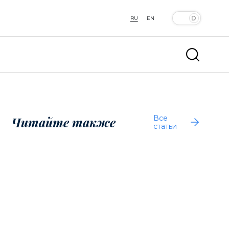
RU
EN
Все
Читайте также
статьи