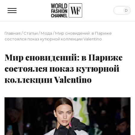
Главная
/
Статьи
/
Мода
/
Мир сновидений: в Париже
состоялся показ кутюрной коллекции Valentino
Мир сновидений: в Париже
состоялся показ кутюрной
коллекции Valentino