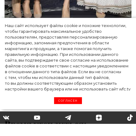
Наш сайт использует файлы cookie и похожие технологии,
Как Ульяновск стал столицей российской
чтобы гарантировать максимальное удобство
моды на два дня — Подиум, байеры и 100
пользователям, предоставляя персонализированную
информацию, запоминая предпочтения в области
млн рублей договорённостей: что
маркетинга и продукции, а также помогая получить
случилось на форуме в Ульяновске
правильную информацию. При использовании данного
сайта, вы подтверждаете свое согласие на использование
файлов cookie в соответствии с настоящим уведомлением
в отношении данного типа файлов. Если вы не согласны
с тем, чтобы мы использовали данный тип файлов,
то вы должны соответствующим образом установить
настройки вашего браузера или не использовать сайт wfc.tv
СОГЛАСЕН
Время утеплиться:
повторяем зимний образ