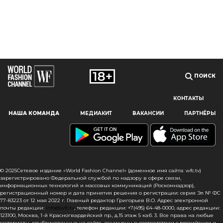
ПОИСК
КОНТАКТЫ
Наш сайт использует файлы cookie и похожие технологии,
НАША КОМАНДА
МЕДИАКИТ
ВАКАНСИИ
ПАРТНЁРЫ
чтобы гарантировать максимальное удобство
пользователям, предоставляя персонализированную
информацию, запоминая предпочтения в области
маркетинга и продукции, а также помогая получить
правильную информацию. При использовании данного
сайта, вы подтверждаете свое согласие на использование
© 2025Сетевое издание «World Fashion Channel» (доменное имя сайта: wfc.tv)
файлов cookie в соответствии с настоящим уведомлением
зарегистрировано Федеральной службой по надзору в сфере связи,
информационных технологий и массовых коммуникаций (Роскомнадзор),
в отношении данного типа файлов. Если вы не согласны
регистрационный номер и дата принятия решения о регистрации: серия Эл № ФС
с тем, чтобы мы использовали данный тип файлов,
77-83223 от 12 мая 2022 г. Главный редактор Григорьев В.О. Адрес электронной
то вы должны соответствующим образом установить
почты редакции:
info@wfc.tv
, телефон редакции: +7(495) 64-48-0000, адрес редакции:
123100, Москва, 1-й Красногвардейский пр., д.15 этаж 5 каб. 3. Все права на любые
настройки вашего браузера или не использовать сайт wfc.tv
материалы, опубликованные на сайте, защищены в соответствии с российским и