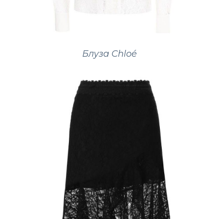
Блуза Chloé