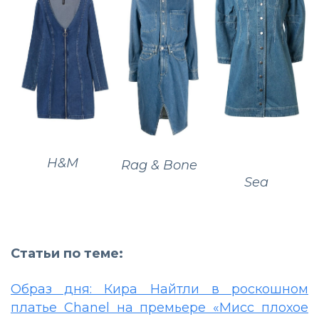
H&M
Rag & Bone
Sea
Статьи по теме:
Образ дня: Кира Найтли в роскошном
платье Chanel на премьере «Мисс плохое