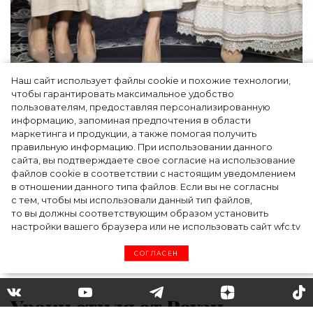
Наш сайт использует файлы cookie и похожие технологии,
Как Ульяновск стал столицей российской
чтобы гарантировать максимальное удобство
моды на два дня — Подиум, байеры и 100
пользователям, предоставляя персонализированную
информацию, запоминая предпочтения в области
млн рублей договорённостей: что
маркетинга и продукции, а также помогая получить
случилось на форуме в Ульяновске
правильную информацию. При использовании данного
сайта, вы подтверждаете свое согласие на использование
файлов cookie в соответствии с настоящим уведомлением
в отношении данного типа файлов. Если вы не согласны
с тем, чтобы мы использовали данный тип файлов,
то вы должны соответствующим образом установить
настройки вашего браузера или не использовать сайт wfc.tv
СОГЛАСЕН
Уроки стиля от Роузи