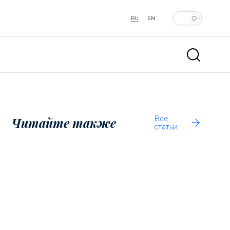
RU
EN
Все
Читайте также
статьи