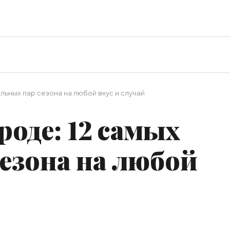
ильных пар сезона на любой вкус и случай
роде: 12 самых
езона на любой