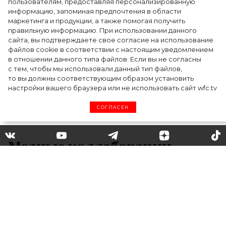
моды на два дня — Подиум, байеры и 100
пользователям, предоставляя персонализированную
информацию, запоминая предпочтения в области
млн рублей договорённостей: что
маркетинга и продукции, а также помогая получить
случилось на форуме в Ульяновске
правильную информацию. При использовании данного
сайта, вы подтверждаете свое согласие на использование
файлов cookie в соответствии с настоящим уведомлением
в отношении данного типа файлов. Если вы не согласны
с тем, чтобы мы использовали данный тип файлов,
то вы должны соответствующим образом установить
настройки вашего браузера или не использовать сайт wfc.tv
СОГЛАСЕН
Модные коллаборации
осени: на что обратить
внимание
От брючных костюмов до кед с синим