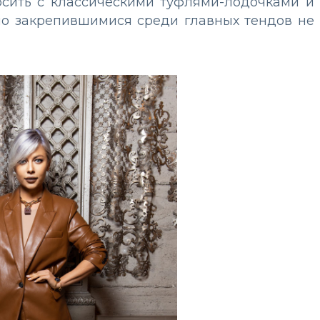
осить с классическими туфлями-лодочками и
о закрепившимися среди главных тендов не