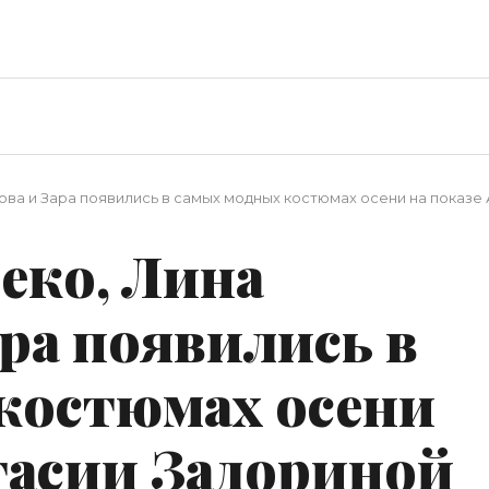
ова и Зара появились в самых модных костюмах осени на показе
еко, Лина
ра появились в
костюмах осени
тасии Задориной