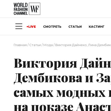
LIVE
СМОТРЕТЬ
СТАТЬИ
КАСТИНГ
Главная
/
Статьи
/
Мода
/
Виктория Дайнеко, Лина Дембик
Виктория Дайн
Дембикова и За
самых модных 
на показе Анас