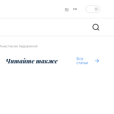
RU
EN
 Анастасии Задориной
Все
Читайте также
статьи