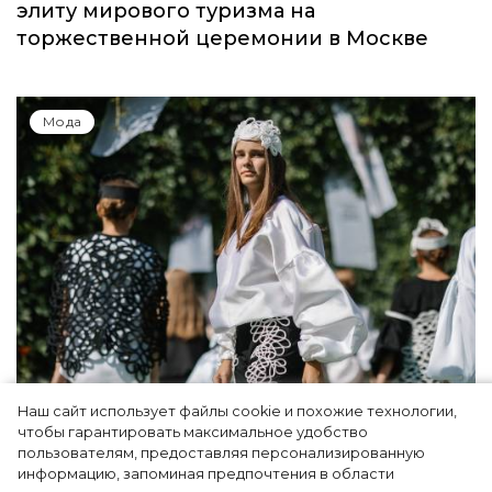
элиту мирового туризма на
торжественной церемонии в Москве
Мода
Наш сайт использует файлы cookie и похожие технологии,
Показы для души: как Алтай стал новой
чтобы гарантировать максимальное удобство
точкой на карте российской моды — Там,
пользователям, предоставляя персонализированную
информацию, запоминая предпочтения в области
где вдохновение само находит