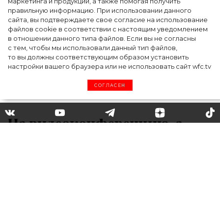
маркетинга и продукции, а также помогая получить
дизайнера
правильную информацию. При использовании данного
сайта, вы подтверждаете свое согласие на использование
файлов cookie в соответствии с настоящим уведомлением
в отношении данного типа файлов. Если вы не согласны
с тем, чтобы мы использовали данный тип файлов,
то вы должны соответствующим образом установить
настройки вашего браузера или не использовать сайт wfc.tv
СОГЛАСЕН
На видеоконференцию, а
позже в офис: 6 белых
рубашек, как у Оливии
Палермо
Кажется, что, пока все изолированы от