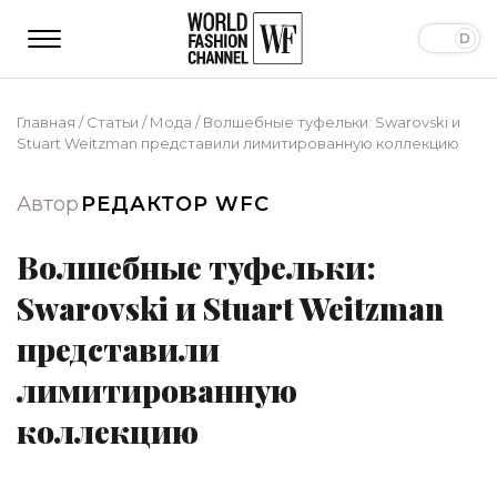
Главная
/
Статьи
/
Мода
/
Волшебные туфельки: Swarovski и
Stuart Weitzman представили лимитированную коллекцию
Автор
РЕДАКТОР WFC
Волшебные туфельки:
Swarovski и Stuart Weitzman
представили
лимитированную
коллекцию