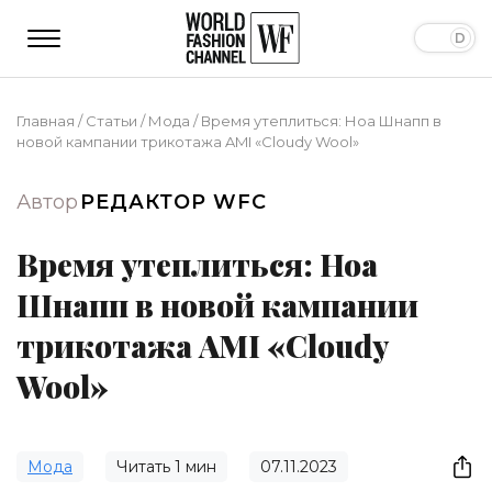
Главная
/
Статьи
/
Мода
/
Время утеплиться: Ноа Шнапп в
новой кампании трикотажа AMI «Cloudy Wool»
Автор
РЕДАКТОР WFC
Время утеплиться: Ноа
Шнапп в новой кампании
трикотажа AMI «Cloudy
Wool»
Мода
Читать
1
мин
07.11.2023