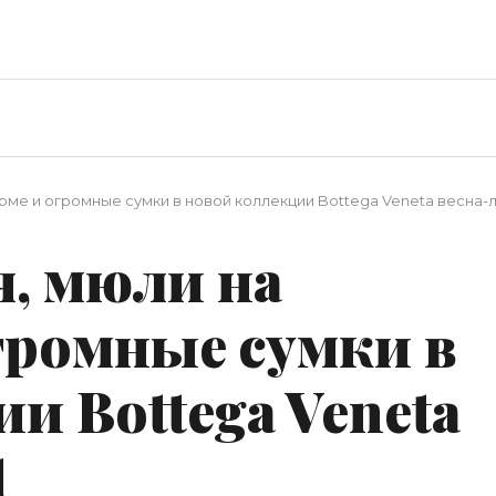
рме и огромные сумки в новой коллекции Bottega Veneta весна-л
я, мюли на
громные сумки в
и Bottega Veneta
1