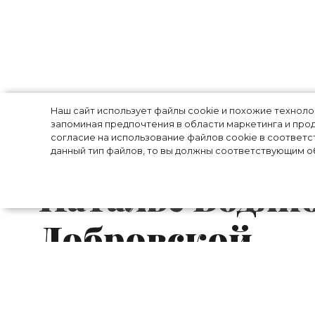
Битва нарядов:
Наш сайт использует файлы cookie и похожие технол
запоминая предпочтения в области маркетинга и прод
«огненное» пла
согласие на использование файлов cookie в соответс
данный тип файлов, то вы должны соответствующим об
Наталье Водян
Добровской
В минувшие выходные в рамках Недели