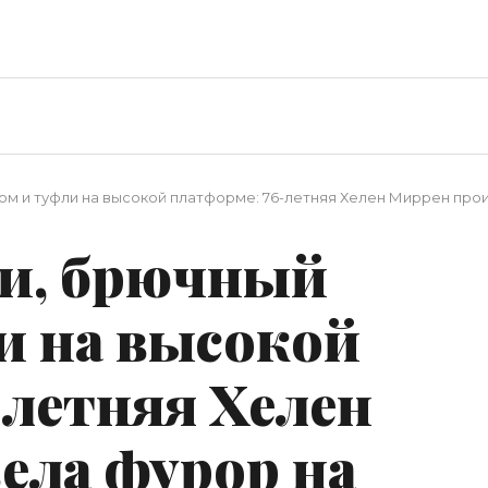
юм и туфли на высокой платформе: 76-летняя Хелен Миррен прои
ки, брючный
и на высокой
-летняя Хелен
ела фурор на