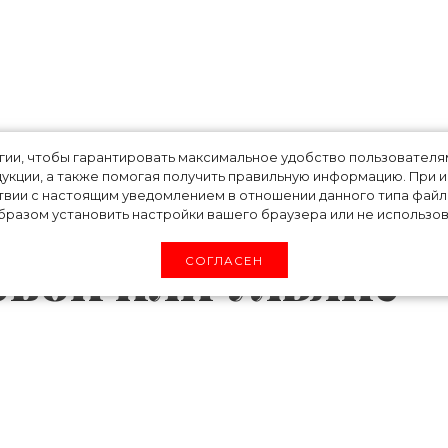
 кому больше иде
огии, чтобы гарантировать максимальное удобство пользовате
укции, а также помогая получить правильную информацию. При 
тье Vetements –
твии с настоящим уведомлением в отношении данного типа файло
разом установить настройки вашего браузера или не использова
овой или Ульяне
СОГЛАСЕН
 моды в Париже состоялся долгожданный по