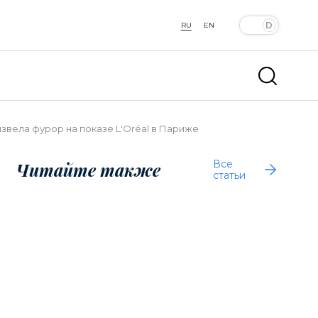
RU
EN
звела фурор на показе L'Oréal в Париже
Все
Читайте также
статьи