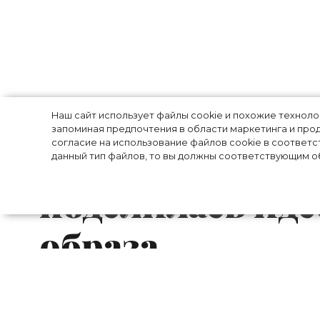
Джинсовая курт
Наш сайт использует файлы cookie и похожие технол
запоминая предпочтения в области маркетинга и прод
платье: певица
согласие на использование файлов cookie в соответс
данный тип файлов, то вы должны соответствующим об
поделилась ид
образа
30-летняя британская певица Рита О