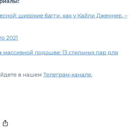
ериалы:
есной: широкие багги, как у Кайли Дженнер, –
то 2021
на массивной подошве: 13 стильных пар для
айдете в нашем
Телеграм-канале.