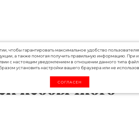
ка + вечернее
огии, чтобы гарантировать максимальное удобство пользовате
укции, а также помогая получить правильную информацию. При 
 Рита Ора
твии с настоящим уведомлением в отношении данного типа файло
разом установить настройки вашего браузера или не использова
еей необычного
СОГЛАСЕН
ра поделилась со своими поклонниками ид