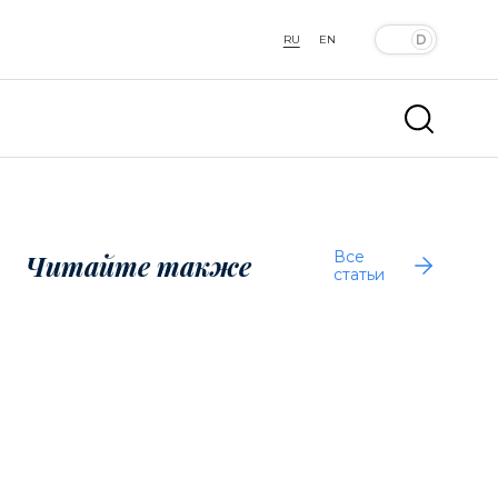
RU
EN
Все
Читайте также
статьи