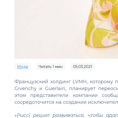
Мода
Читать
1
мин
05.03.2021
Французский холдинг LVMH, которому пр
Givenchy и Guerlain, планирует перео
этом представители компании соо
сосредоточится на создании исключител
«
Pucci решил развиваться, чтобы ада