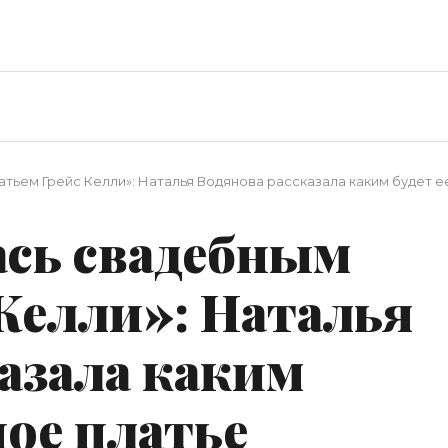
тьем Грейс Келли»: Наталья Водянова рассказала каким будет е
ась свадебным
Келли»: Наталья
азала каким
ное платье