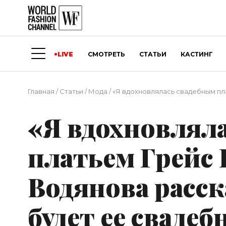
LIVE
СМОТРЕТЬ
СТАТЬИ
КАСТИНГ
Главная
/
Статьи
/
Мода
/
«Я вдохновлялась свадебным пла
«Я вдохновлял
платьем Грейс 
Водянова расск
будет ее свадеб