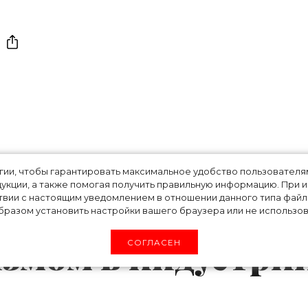
дизайнеров
огии, чтобы гарантировать максимальное удобство пользовате
укции, а также помогая получить правильную информацию. При 
зал, как будет
твии с настоящим уведомлением в отношении данного типа файло
разом установить настройки вашего браузера или не использова
измом в индустри
СОГЛАСЕН