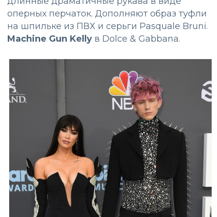
длинные драматичные рукава в виде
оперных перчаток. Дополняют образ туфли
на шпильке из ПВХ и серьги Pasquale Bruni.
Machine Gun Kelly
в Dolce & Gabbana.