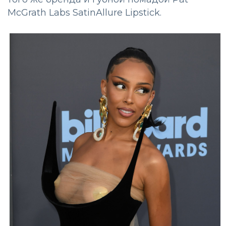
McGrath Labs SatinAllure Lipstick.