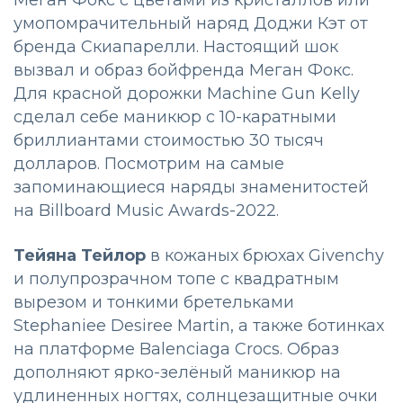
Меган Фокс с цветами из кристаллов или
умопомрачительный наряд Доджи Кэт от
бренда Скиапарелли. Настоящий шок
вызвал и образ бойфренда Меган Фокс.
Для красной дорожки Machine Gun Kelly
сделал себе маникюр с 10-каратными
бриллиантами стоимостью 30 тысяч
долларов. Посмотрим на самые
запоминающиеся наряды знаменитостей
на Billboard Music Awards-2022.
Тейяна Тейлор
в кожаных брюхах Givenchy
и полупрозрачном топе с квадратным
вырезом и тонкими бретельками
Stephaniee Desiree Martin, а также ботинках
на платформе Balenciaga Crocs. Образ
дополняют ярко-зелёный маникюр на
удлиненных ногтях, солнцезащитные очки