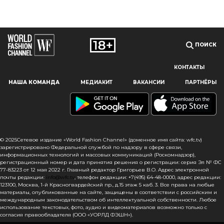
ПОИСК
КОНТАКТЫ
Наш сайт использует файлы cookie и похожие технологии,
НАША КОМАНДА
МЕДИАКИТ
ВАКАНСИИ
ПАРТНЁРЫ
чтобы гарантировать максимальное удобство
пользователям, предоставляя персонализированную
информацию, запоминая предпочтения в области
маркетинга и продукции, а также помогая получить
правильную информацию. При использовании данного
сайта, вы подтверждаете свое согласие на использование
© 2025Сетевое издание «World Fashion Channel» (доменное имя сайта: wfc.tv)
файлов cookie в соответствии с настоящим уведомлением
зарегистрировано Федеральной службой по надзору в сфере связи,
информационных технологий и массовых коммуникаций (Роскомнадзор),
в отношении данного типа файлов. Если вы не согласны
регистрационный номер и дата принятия решения о регистрации: серия Эл № ФС
с тем, чтобы мы использовали данный тип файлов,
77-83223 от 12 мая 2022 г. Главный редактор Григорьев В.О. Адрес электронной
то вы должны соответствующим образом установить
почты редакции:
info@wfc.tv
, телефон редакции: +7(495) 64-48-0000, адрес редакции:
123100, Москва, 1-й Красногвардейский пр., д.15 этаж 5 каб. 3. Все права на любые
настройки вашего браузера или не использовать сайт wfc.tv
материалы, опубликованные на сайте, защищены в соответствии с российским и
международным законодательством об интеллектуальной собственности. Любое
СОГЛАСЕН
использование текстовых, фото, аудио и видеоматериалов возможно только с
согласия правообладателя (ООО «УОРЛД ФЭШН»).