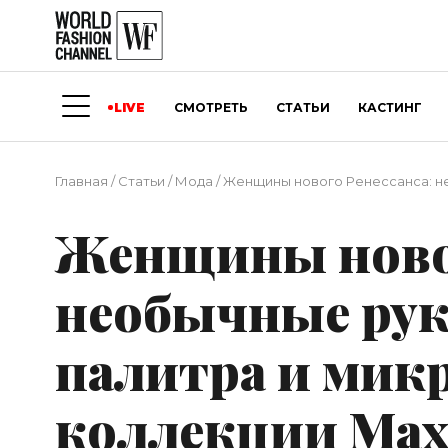
LIVE
СМОТРЕТЬ
СТАТЬИ
КАСТИНГ
Главная
/
Статьи
/
Мода
/
Женщины нового Ренессанса: нео
Женщины новог
необычные рук
палитра и мик
коллекции Max