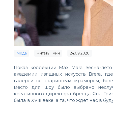
Мода
Читать
1
мин
24.09.2020
Показ коллекции Max Mara весна-лет
академии изящных искусств Brera, г
галереи со старинным мрамором, бо
место для шоу было выбрано неслуч
креативного директора бренда Яна Гриф
была в XVIII веке, а та, что ждет нас в бу