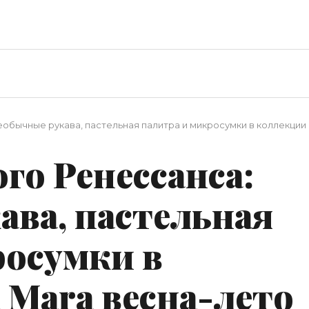
бычные рукава, пастельная палитра и микросумки в коллекции 
о Ренессанса:
ава, пастельная
росумки в
 Mara весна-лето