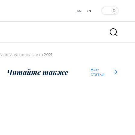
RU
EN
Max Mara весна-лето 2021
Все
Читайте также
статьи