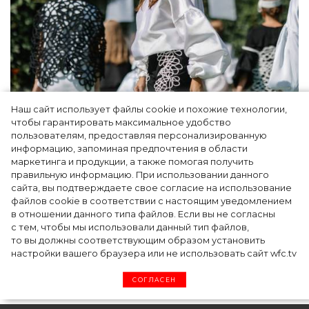
Наш сайт использует файлы cookie и похожие технологии,
Показы для души: как Алтай стал новой
чтобы гарантировать максимальное удобство
точкой на карте российской моды — Там,
пользователям, предоставляя персонализированную
информацию, запоминая предпочтения в области
где вдохновение само находит
маркетинга и продукции, а также помогая получить
дизайнера
правильную информацию. При использовании данного
сайта, вы подтверждаете свое согласие на использование
файлов cookie в соответствии с настоящим уведомлением
в отношении данного типа файлов. Если вы не согласны
с тем, чтобы мы использовали данный тип файлов,
то вы должны соответствующим образом установить
настройки вашего браузера или не использовать сайт wfc.tv
СОГЛАСЕН