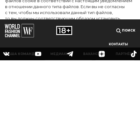
файлов cookie в соответствии с настоящим уведомлением
в отношении данного типа файлов. Если вы не согласны
с тем, чтобы мы использовали данный тип файлов,
то вы должны соответствующим образом установить
настройки вашего браузера или не использовать сайт wfc.tv
ПОИСК
СОГЛАСЕН
КОНТАКТЫ
НАША КОМАНДА
МЕДИАКИТ
ВАКАНСИИ
ПАРТНЁРЫ
© 2025Сетевое издание «World Fashion Channel» (доменное имя сайта: wfc.tv)
зарегистрировано Федеральной службой по надзору в сфере связи,
информационных технологий и массовых коммуникаций (Роскомнадзор),
регистрационный номер и дата принятия решения о регистрации: серия Эл № ФС
77-83223 от 12 мая 2022 г. Главный редактор Григорьев В.О. Адрес электронной
почты редакции:
info@wfc.tv
, телефон редакции: +7(495) 64-48-0000, адрес редакции:
123100, Москва, 1-й Красногвардейский пр., д.15 этаж 5 каб. 3. Все права на любые
материалы, опубликованные на сайте, защищены в соответствии с российским и
международным законодательством об интеллектуальной собственности. Любое
использование текстовых, фото, аудио и видеоматериалов возможно только с
согласия правообладателя (ООО «УОРЛД ФЭШН»).