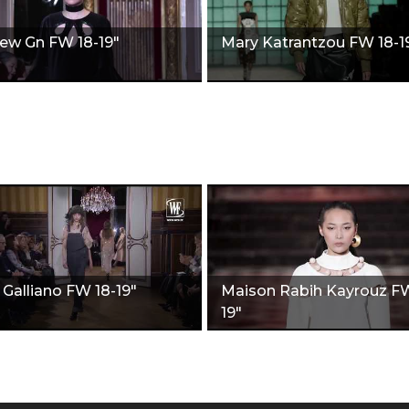
ew Gn FW 18-19"
Mary Katrantzou FW 18-1
 Galliano FW 18-19"
Maison Rabih Kayrouz FW
19"