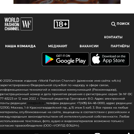
ПОИСК
КОНТАКТЫ
Наш сайт использует файлы cookie и похожие технологии,
НАША КОМАНДА
МЕДИАКИТ
ВАКАНСИИ
ПАРТНЁРЫ
чтобы гарантировать максимальное удобство
пользователям, предоставляя персонализированную
информацию, запоминая предпочтения в области
маркетинга и продукции, а также помогая получить
правильную информацию. При использовании данного
сайта, вы подтверждаете свое согласие на использование
© 2025Сетевое издание «World Fashion Channel» (доменное имя сайта: wfc.tv)
файлов cookie в соответствии с настоящим уведомлением
зарегистрировано Федеральной службой по надзору в сфере связи,
информационных технологий и массовых коммуникаций (Роскомнадзор),
в отношении данного типа файлов. Если вы не согласны
регистрационный номер и дата принятия решения о регистрации: серия Эл № ФС
с тем, чтобы мы использовали данный тип файлов,
77-83223 от 12 мая 2022 г. Главный редактор Григорьев В.О. Адрес электронной
то вы должны соответствующим образом установить
почты редакции:
info@wfc.tv
, телефон редакции: +7(495) 64-48-0000, адрес редакции:
123100, Москва, 1-й Красногвардейский пр., д.15 этаж 5 каб. 3. Все права на любые
настройки вашего браузера или не использовать сайт wfc.tv
материалы, опубликованные на сайте, защищены в соответствии с российским и
международным законодательством об интеллектуальной собственности. Любое
СОГЛАСЕН
использование текстовых, фото, аудио и видеоматериалов возможно только с
согласия правообладателя (ООО «УОРЛД ФЭШН»).