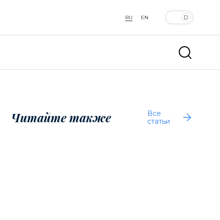
RU
EN
Все
Читайте также
статьи