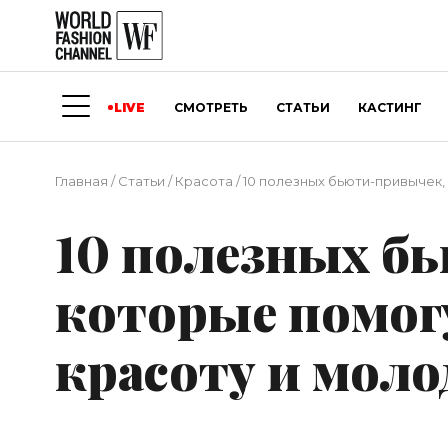
LIVE
СМОТРЕТЬ
СТАТЬИ
КАСТИНГ
Главная
/
Статьи
/
Красота
/
10 полезных бьюти-привычек,
10 полезных б
которые помог
красоту и мол