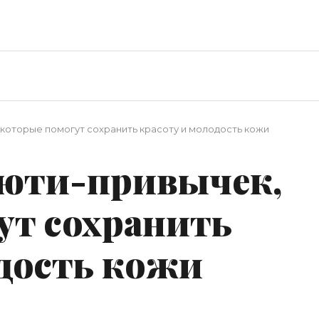
 которые помогут сохранить красоту и молодость кожи
ьюти-привычек,
ут сохранить
одость кожи