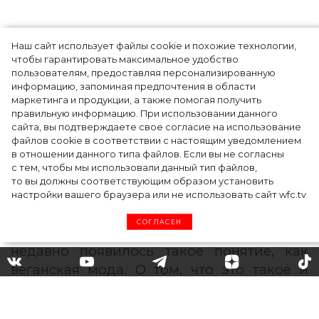
Наш сайт использует файлы cookie и похожие технологии,
чтобы гарантировать максимальное удобство
Как простить людей, которые травили вас
пользователям, предоставляя персонализированную
информацию, запоминая предпочтения в области
в школе, и защитить своего ребенка от
маркетинга и продукции, а также помогая получить
буллинга – рассказывает психолог
правильную информацию. При использовании данного
сайта, вы подтверждаете свое согласие на использование
файлов cookie в соответствии с настоящим уведомлением
в отношении данного типа файлов. Если вы не согласны
с тем, чтобы мы использовали данный тип файлов,
то вы должны соответствующим образом установить
настройки вашего браузера или не использовать сайт wfc.tv
СОГЛАСЕН
Веганская мода: одежда без
вреда для животных и людей