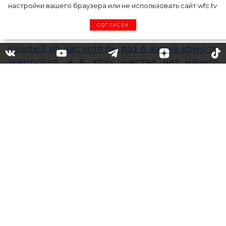
настройки вашего браузера или не использовать сайт wfc.tv
СОГЛАСЕН
«Почему у тебя все самое
лучшее?»: 12 признаков того,
что окружающие вам
завидуют, и что делать в
этой ситуации
Каждый из нас хотя бы раз в жизни кому-то
завидовал
, и в этом чувстве нет ничего