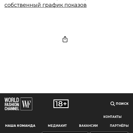
собственный график показов
ПОИСК
КОНТАКТЫ
Наш сайт использует файлы cookie и похожие технологии,
НАША КОМАНДА
МЕДИАКИТ
ВАКАНСИИ
ПАРТНЁРЫ
чтобы гарантировать максимальное удобство