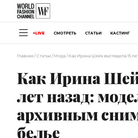
LIVE
СМОТРЕТЬ
СТАТЬИ
КАСТИНГ
Главная
/
Статьи
/
Мода
/
Как Ирина Шейк выглядела 15 ле
Как Ирина Шей
лет назад: мод
архивным сни
белье