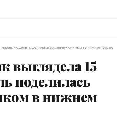
т назад: модель поделилась архивным снимком в нижнем белье
к выглядела 15
ель поделилась
мком в нижнем