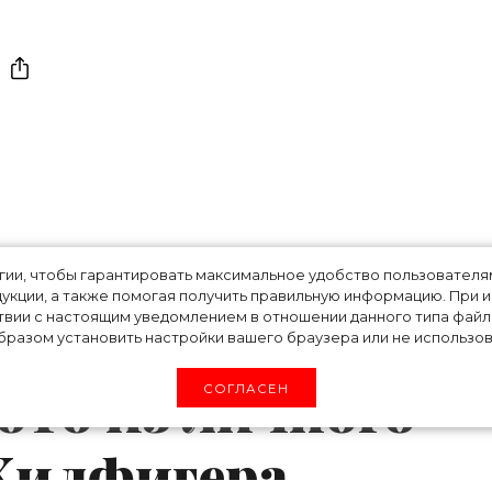
ия дизайнера:
огии, чтобы гарантировать максимальное удобство пользовате
укции, а также помогая получить правильную информацию. При 
твии с настоящим уведомлением в отношении данного типа файло
lfiger
разом установить настройки вашего браузера или не использова
ото из личного
СОГЛАСЕН
Хилфигера