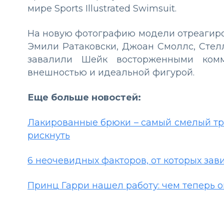
мире Sports Illustrated Swimsuit.
На новую фотографию модели отреагиров
Эмили Ратаковски, Джоан Смоллс, Стел
завалили Шейк восторженными комм
внешностью и идеальной фигурой.
Еще больше новостей:
Лакированные брюки – самый смелый трен
рискнуть
6 неочевидных факторов, от которых зав
Принц Гарри нашел работу: чем теперь о