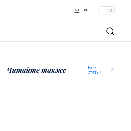
RU
EN
Все
Читайте также
статьи