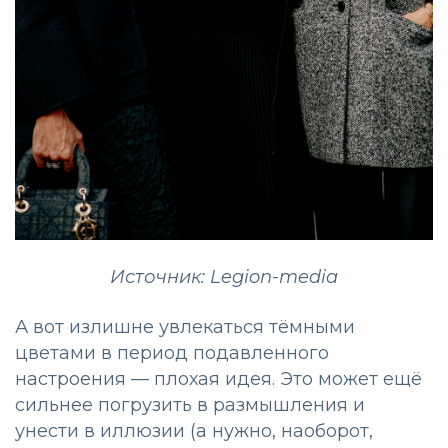
Источник: Legion-media
А вот излишне увлекаться тёмными
цветами в период подавленного
настроения — плохая идея. Это может ещё
сильнее погрузить в размышления и
унести в иллюзии (а нужно, наоборот,