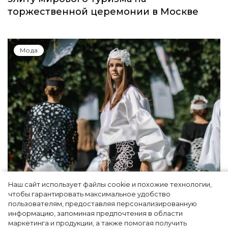
торжественной церемонии в Москве
Мода
Наш сайт использует файлы cookie и похожие технологии,
Показы для души: как Алтай стал новой
чтобы гарантировать максимальное удобство
точкой на карте российской моды — Там,
пользователям, предоставляя персонализированную
информацию, запоминая предпочтения в области
где вдохновение само находит
маркетинга и продукции, а также помогая получить