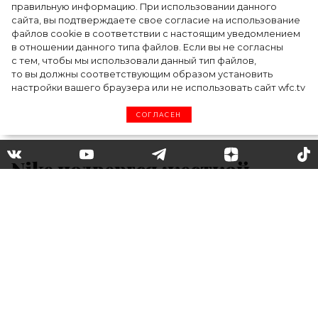
дизайнера
правильную информацию. При использовании данного
сайта, вы подтверждаете свое согласие на использование
файлов cookie в соответствии с настоящим уведомлением
в отношении данного типа файлов. Если вы не согласны
с тем, чтобы мы использовали данный тип файлов,
то вы должны соответствующим образом установить
настройки вашего браузера или не использовать сайт wfc.tv
СОГЛАСЕН
Nike подвергся жесткой
критике за то, что не уходит
из России
Пресс-служба компании Inventive Retail
Group, в которую входят магазины Nike,
Street Beat и The North Face, сообщила, что