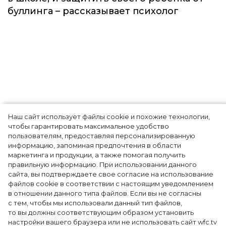
буллинга – рассказывает психолог
Наш сайт использует файлы cookie и похожие технологии,
Книги про осознанность: что
чтобы гарантировать максимальное удобство
пользователям, предоставляя персонализированную
почитать, чтобы быть в теме
информацию, запоминая предпочтения в области
маркетинга и продукции, а также помогая получить
правильную информацию. При использовании данного
сайта, вы подтверждаете свое согласие на использование
На Западе все больше людей
файлов cookie в соответствии с настоящим уведомлением
в отношении данного типа файлов. Если вы не согласны
вдохновляется учениями тренеров
с тем, чтобы мы использовали данный тип файлов,
личностного роста и коучей, которые
то вы должны соответствующим образом установить
рассказывают и показывают, как
настройки вашего браузера или не использовать сайт wfc.tv