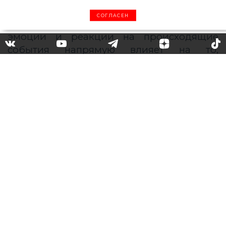
измениться к лучшему при помощи
СОГЛАСЕН
осознанности. Умение контролировать
эмоции и реакции на происходящие
события напрямую влияет на то,
насколько
мы
удовлетворены своей
жизнью. В нашей подборке представлены
книги от самых модных и популярных
авторов, которые расскажут, как
контролировать свое настроение,
настраивать себя на позитивный лад и
наслаждаться моментом.
«
Тайна силы подсознания.
Измените свое мышление,