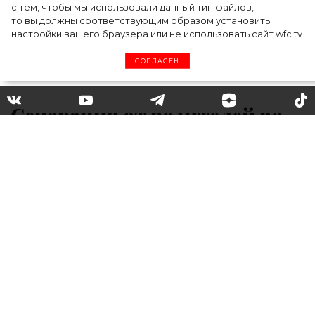
с тем, чтобы мы использовали данный тип файлов,
то вы должны соответствующим образом установить
настройки вашего браузера или не использовать сайт wfc.tv
СОГЛАСЕН
Сепарация от родителей во
взрослом возрасте: психолог
– о том, почему это важно и
как это лучше всего сделать
Сепарация от родителей – важнейший этап
становления личности. Однако многие из
нас даже во взрослом возрасте
продолжают испытывать болезненную и