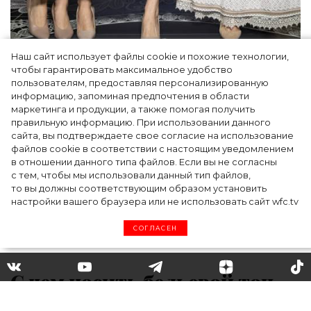
Наш сайт использует файлы cookie и похожие технологии,
Как Ульяновск стал столицей российской
чтобы гарантировать максимальное удобство
моды на два дня — Подиум, байеры и 100
пользователям, предоставляя персонализированную
информацию, запоминая предпочтения в области
млн рублей договорённостей: что
маркетинга и продукции, а также помогая получить
случилось на форуме в Ульяновске
правильную информацию. При использовании данного
сайта, вы подтверждаете свое согласие на использование
файлов cookie в соответствии с настоящим уведомлением
в отношении данного типа файлов. Если вы не согласны
с тем, чтобы мы использовали данный тип файлов,
то вы должны соответствующим образом установить
настройки вашего браузера или не использовать сайт wfc.tv
СОГЛАСЕН
С чем носить бельевой топ
летом 2020: 3 модных образа