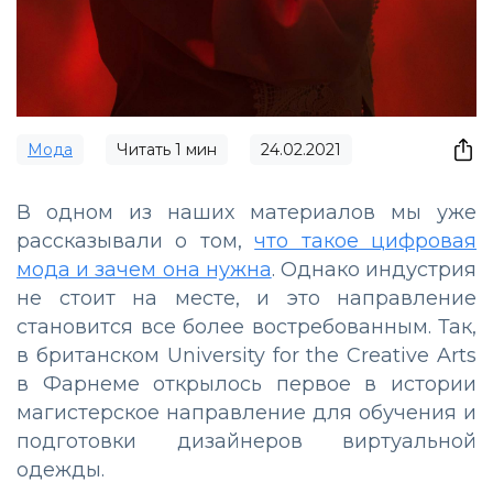
Мода
Читать
1
мин
24.02.2021
В одном из наших материалов мы уже
рассказывали о том,
что такое цифровая
мода и зачем она нужна
. Однако индустрия
не стоит на месте, и это направление
становится все более востребованным. Так,
в британском University for the Creative Arts
в Фарнеме открылось первое в истории
магистерское направление для обучения и
подготовки дизайнеров виртуальной
одежды.